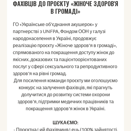
ФАХІВЦІВ ДО ПРОЄКТУ «ЖІНОЧЕ ЗДОРОВ'Я
В ГРОМАДІ»
ГО «Українське об'єднання акушерок» у
партнерстві з UNFPA, Фондом ООН у галузі
народонаселення в Україні, продовжує
реалізацію проєкту «Жіноче здоров'я в громаді»,
спрямованого на покращення доступу жінок до
якісних, доказових та пацієнтоорієнтованих
послуг у сфері сексуального та репродуктивного
здоров'я на рівні громад.
Для посилення команди проєкту ми оголошуємо
конкурс на залучення фахівців, які прагнуть
долучитися до розвитку системи охорони
здоров'я, підтримки медичних працівників та
покращення здоров'я жінок в Україні.
ШУКАЄМО:
- Проєктна/-ий фахівчиня/-ець (100% зайнятості,