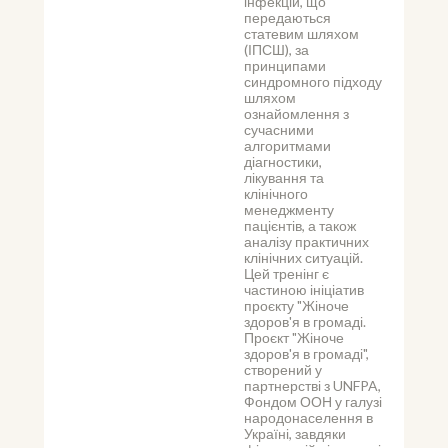
інфекцій, що 
передаються 
статевим шляхом 
(ІПСШ), за 
принципами 
синдромного підходу 
шляхом 
ознайомлення з 
сучасними 
алгоритмами 
діагностики, 
лікування та 
клінічного 
менеджменту 
пацієнтів, а також 
аналізу практичних 
клінічних ситуацій.
Цей тренінг є 
частиною ініціатив 
проєкту "Жіноче 
здоров'я в громаді. 
Проєкт "Жіноче 
здоров'я в громаді", 
створений у 
партнерстві з UNFPA, 
Фондом ООН у галузі 
народонаселення в 
Україні, завдяки 