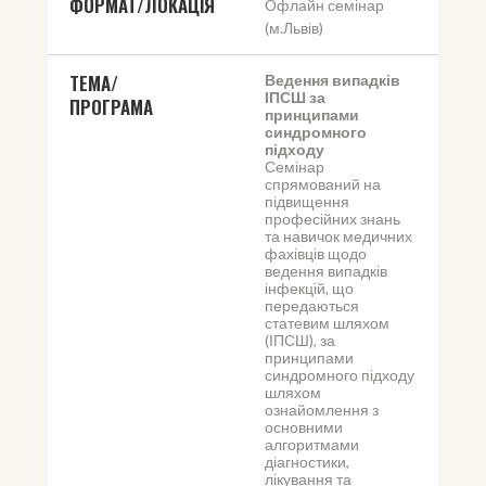
ФОРМАТ/ЛОКАЦІЯ
Офлайн семінар 
(м.Львів)
ТЕМА/
Ведення випадків 
ІПСШ за 
ПРОГРАМА
принципами 
синдромного 
підходу
Семінар 
спрямований на 
підвищення 
професійних знань 
та навичок медичних 
фахівців щодо 
ведення випадків 
інфекцій, що 
передаються 
статевим шляхом 
(ІПСШ), за 
принципами 
синдромного підходу 
шляхом 
ознайомлення з 
основними 
алгоритмами 
діагностики, 
лікування та 