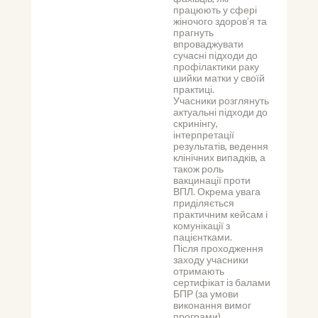
працюють у сфері 
жіночого здоров’я та 
прагнуть 
впроваджувати 
сучасні підходи до 
профілактики раку 
шийки матки у своїй 
практиці.
Учасники розглянуть 
актуальні підходи до 
скринінгу, 
інтерпретації 
результатів, ведення 
клінічних випадків, а 
також роль 
вакцинації проти 
ВПЛ. Окрема увага 
приділяється 
практичним кейсам і 
комунікації з 
пацієнтками.
Після проходження 
заходу учасники 
отримають 
сертифікат із балами 
БПР (за умови 
виконання вимог 
програми).