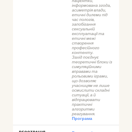
пацієнтки, 
інформована згода, 
асиметрія влади, 
етичні дилеми під 
час пологів, 
запобігання 
сексуальній 
експлуатації та 
етичні межі 
створення 
професійного 
контенту.
Захід поєднує 
теоретичні блоки із 
симуляційними 
вправами та 
рольовими іграми, 
що дозволяє 
учасницям не лише 
осмислити складні 
ситуації, а й 
відпрацювати 
практичні 
алгоритми 
реагування.
Програма