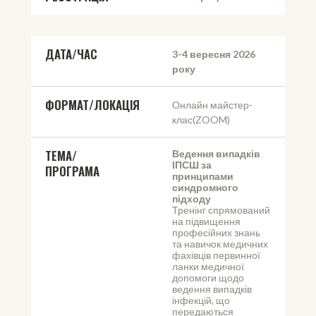
ДАТА/ЧАС
3-4 вересня 2026 
року
ФОРМАТ/ЛОКАЦІЯ
Онлайн майстер-
клас(ZOOM)
ТЕМА/
Ведення випадків 
ІПСШ за 
ПРОГРАМА
принципами 
синдромного 
підходу
Тренінг спрямований 
на підвищення 
професійних знань 
та навичок медичних 
фахівців первинної 
ланки медичної 
допомоги щодо 
ведення випадків 
інфекцій, що 
передаються 