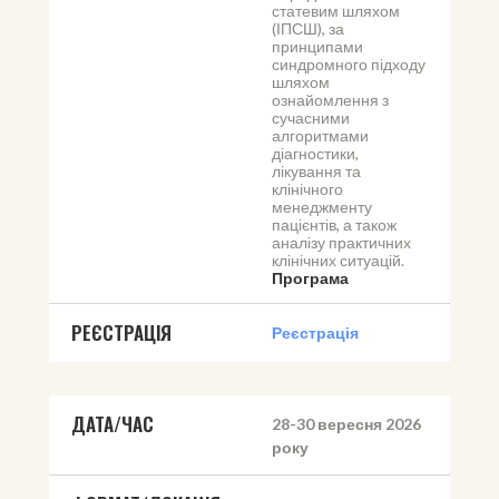
статевим шляхом 
(ІПСШ), за 
принципами 
синдромного підходу 
шляхом 
ознайомлення з 
сучасними 
алгоритмами 
діагностики, 
лікування та 
клінічного 
менеджменту 
пацієнтів, а також 
аналізу практичних 
клінічних ситуацій.
Програма
РЕЄСТРАЦІЯ
Реєстрація
ДАТА/ЧАС
28-30 вересня 2026 
року