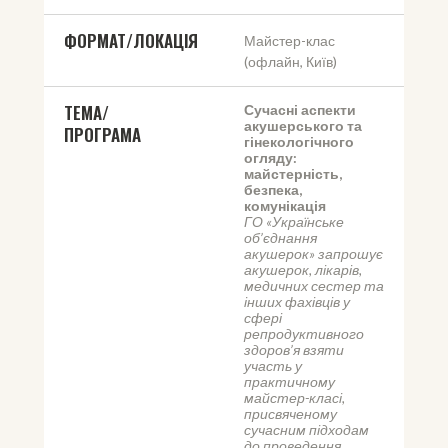
ФОРМАТ/ЛОКАЦІЯ
Майстер-клас 
(офлайн, Київ)
ТЕМА/
Сучасні аспекти 
акушерського та 
ПРОГРАМА
гінекологічного 
огляду: 
майстерність, 
безпека, 
комунікація
ГО «Українське 
об’єднання 
акушерок» запрошує 
акушерок, лікарів, 
медичних сестер та 
інших фахівців у 
сфері 
репродуктивного 
здоров’я взяти 
участь у 
практичному 
майстер-класі, 
присвяченому 
сучасним підходам 
до проведення 