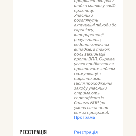
профілактики раку 
шийки матки у своїй 
практиці.
Учасники 
розглянуть 
актуальні підходи до 
скринінгу, 
інтерпретації 
результатів, 
ведення клінічних 
випадків, а також 
роль вакцинації 
проти ВПЛ. Окрема 
увага приділяється 
практичним кейсам 
і комунікації з 
пацієнтками.
Після проходження 
заходу учасники 
отримають 
сертифікат із 
балами БПР (за 
умови виконання 
вимог програми).
Програма
РЕЄСТРАЦІЯ
Реєстрація