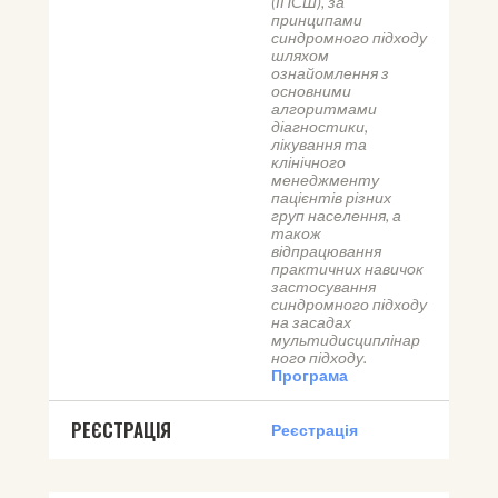
(ІПСШ), за 
принципами 
синдромного підходу 
шляхом 
ознайомлення з 
основними 
алгоритмами 
діагностики, 
лікування та 
клінічного 
менеджменту 
пацієнтів різних 
груп населення, а 
також 
відпрацювання 
практичних навичок 
застосування 
синдромного підходу 
на засадах 
мультидисциплінар
ного підходу.
Програма
РЕЄСТРАЦІЯ
Реєстрація