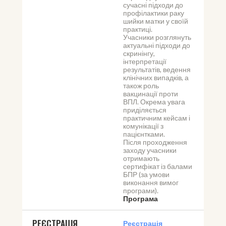
сучасні підходи до 
профілактики раку 
шийки матки у своїй 
практиці.
Учасники розглянуть 
актуальні підходи до 
скринінгу, 
інтерпретації 
результатів, ведення 
клінічних випадків, а 
також роль 
вакцинації проти 
ВПЛ. Окрема увага 
приділяється 
практичним кейсам і 
комунікації з 
пацієнтками.
Після проходження 
заходу учасники 
отримають 
сертифікат із балами 
БПР (за умови 
виконання вимог 
програми).
Програма
РЕЄСТРАЦІЯ
Реєстрація