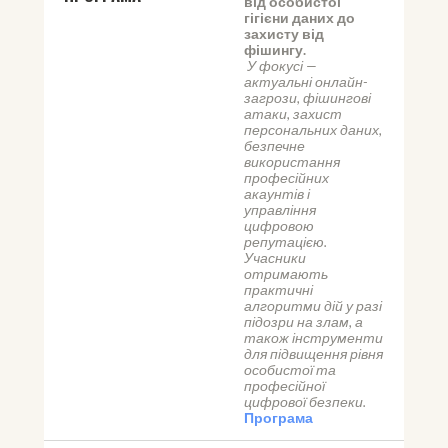
від особистої 
гігієни даних до 
захисту від 
фішингу. 
 У фокусі — 
актуальні онлайн-
загрози, фішингові 
атаки, захист 
персональних даних, 
безпечне 
використання 
професійних 
акаунтів і 
управління 
цифровою 
репутацією.
Учасники 
отримають 
практичні 
алгоритми дій у разі 
підозри на злам, а 
також інструменти 
для підвищення рівня 
особистої та 
професійної 
цифрової безпеки.
Програма