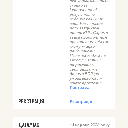
актуальні підходи до 
скринінгу, 
інтерпретації 
результатів, 
ведення клінічних 
випадків, а також 
роль вакцинації 
проти ВПЛ. Окрема 
увага приділяється 
практичним кейсам 
і комунікації з 
пацієнтками.
Після проходження 
заходу учасники 
отримають 
сертифікат із 
балами БПР (за 
умови виконання 
вимог програми).
Програма
РЕЄСТРАЦІЯ
Реєстрація
ДАТА/ЧАС
14 червня 2026 року