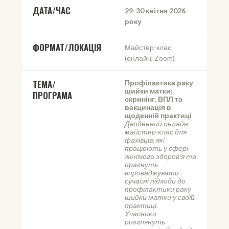
ДАТА/ЧАС
29-30 квітня 2026 
року
ФОРМАТ/ЛОКАЦІЯ
Майстер-клас 
(онлайн, Zoom)
ТЕМА/
Профілактика раку 
шийки матки: 
ПРОГРАМА
скринінг, ВПЛ та 
вакцинація в 
щоденній практиці
Дводенний онлайн 
майстер-клас для 
фахівців, які 
працюють у сфері 
жіночого здоров’я та 
прагнуть 
впроваджувати 
сучасні підходи до 
профілактики раку 
шийки матки у своїй 
практиці.
Учасники 
розглянуть 