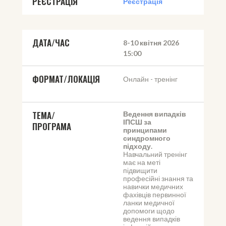
РЕЄСТРАЦІЯ
Реєстрація
ДАТА/ЧАС
8-10 квітня 2026
15:00
ФОРМАТ/ЛОКАЦІЯ
Онлайн - тренінг
ТЕМА/
Ведення випадків 
ІПСШ за 
ПРОГРАМА
принципами 
синдромного 
підходу. 
Навчальний тренінг 
має на меті 
підвищити 
професійні знання та 
навички медичних 
фахівців первинної 
ланки медичної 
допомоги щодо 
ведення випадків 