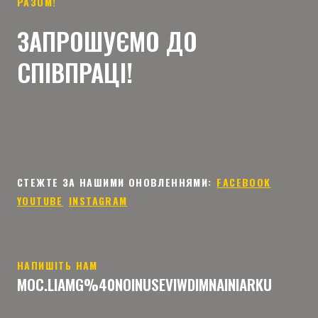
РАЗОМ!
ЗАПРОШУЄМО ДО
СПІВПРАЦІ!
СТЕЖТЕ ЗА НАШИМИ ОНОВЛЕННЯМИ: ㅤ
FACEBOOK
ㅤ
YOUTUBE
ㅤ
ㅤ
INSTAGRAM
НАПИШІТЬ НАМ
MOC.LIAMG%40NOINUSEVIWDIMNAINIARKU