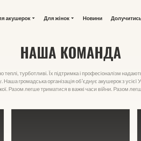
ля акушерок
Для жінок
Новини
Долучитис
НАША КОМАНДА
 теплі, турботливі. Їх підтримка і професіоналізм надають
ду. Наша громадська організація об’єднує акушерок з усієї
йської. Разом легше триматися в важкі часи війни. Разом ле