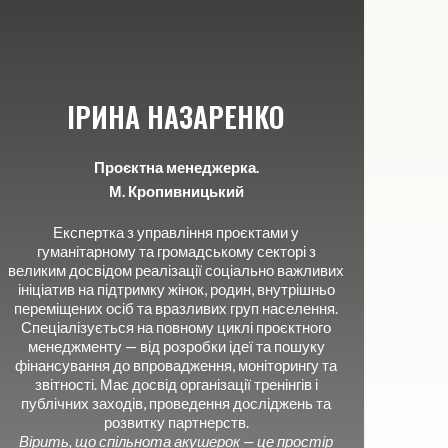
ІРИНА НАЗАРЕНКО
Проєктна менеджерка.
К
М. Кропивницький
Експертка з управління проєктами у
Ак
гуманітарному та громадському секторі з
виго
великим досвідом реалізації соціально важливих
су
ініціатив на підтримку жінок, родин, внутрішньо
ко
переміщених осіб та вразливих груп населення.
Спеціалізується на повному циклі проєктного
м
менеджменту — від розробки ідеї та пошуку
пр
фінансування до впровадження, моніторингу та
звітності. Має досвід організації тренінгів і
Її де
публічних заходів, проведення досліджень та
про
розвитку партнерств.
пр
Вірить, що спільнота акушерок — це простір
спо