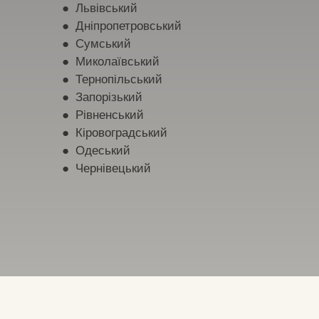
● Львівський
● Дніпропетровський
● Сумський
● Миколаївський
● Тернопільський
● Запорізький
● Рівненський
● Кіровоградський
● Одеський
● Чернівецький