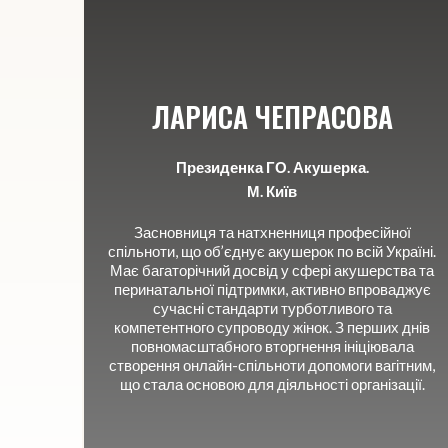
ЛАРИСА ЧЕПРАСОВА
Президенка ГО. Акушерка.
М. Київ
Засновниця та натхненниця професійної
спільноти, що об’єднує акушерок по всій Україні.
Має багаторічний досвід у сфері акушерства та
перинатальної підтримки, активно впроваджує
сучасні стандарти турботливого та
компетентного супроводу жінок. З перших днів
повномасштабного вторгнення ініціювала
створення онлайн-спільноти допомоги вагітним,
що стала основою для діяльності організації.