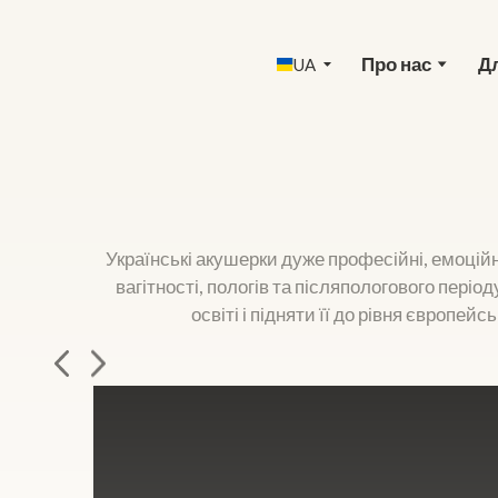
Про нас
Д
UA
Українські акушерки дуже професійні, емоційно
вагітності, пологів та післяпологового періо
освіті і підняти її до рівня європе