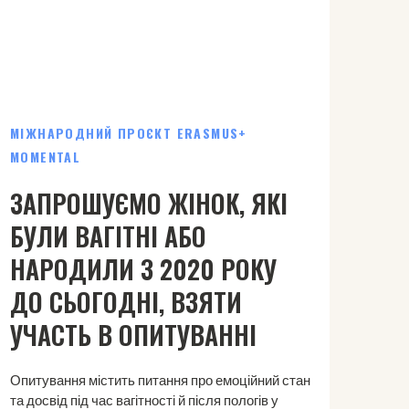
МІЖНАРОДНИЙ ПРОЄКТ ERASMUS+
СІМ
MOMENTAL
MO
ЗАПРОШУЄМО ЖІНОК, ЯКІ
Запр
БУЛИ ВАГІТНІ АБО
Baby 
НАРОДИЛИ З 2020 РОКУ
жінок
День 
ДО СЬОГОДНІ, ВЗЯТИ
майс
УЧАСТЬ В ОПИТУВАННІ
актив
членк
На з
Опитування містить питання про емоційний стан
чудов
та досвід під час вагітності й після пологів у