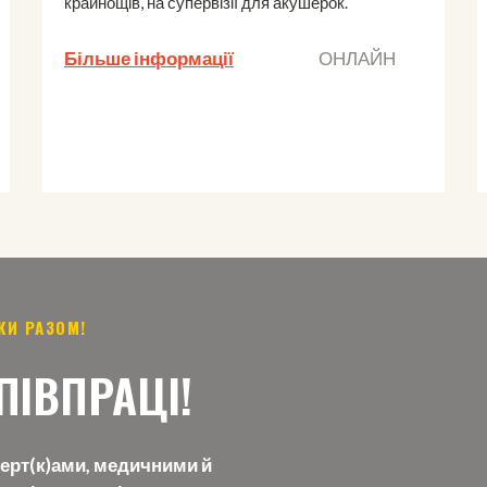
крайнощів, на супервізії для акушерок.
Більше інформації
ОНЛАЙН
КИ РАЗОМ!
ІВПРАЦІ!
перт(к)ами, медичними й