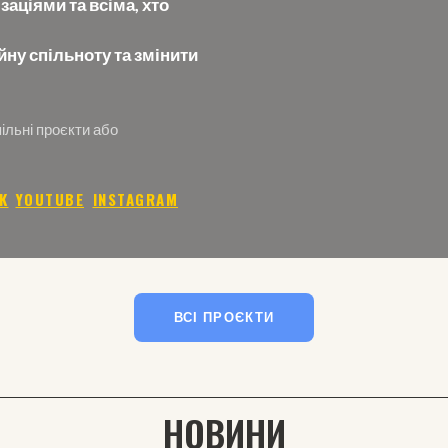
аціями та всіма, хто
ну спільноту та змінити
ільні проєкти або
K
ㅤ
YOUTUBE
ㅤ
ㅤ
INSTAGRAM
ВСІ ПРОЄКТИ
НОВИНИ