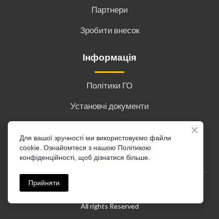
Партнери
Зробити внесок
Інформація
Політики ГО
Установчі документи
Звіти
Для вашої зручності ми використовуємо файли
Партнерство
cookie. Ознайомтеся з нашою Політикою
конфіденційності, щоб дізнатися більше.
Підзвітність та безпечні механізми звернень
Прийняти
© Created by ГО "Українське Об'єднання Акушерок"
All rights Reserved