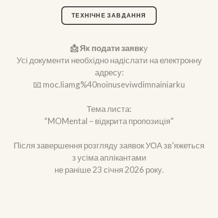
ТЕХНІЧНЕ ЗАВДАННЯ
📩 Як подати заявк
у
Усі документи необхідно надіслати на електронну
адресу:
📧 moc.liamg%40noinuseviwdimnainiarku
Тема листа:
“MOMental – відкрита пропозиція”
Після завершення розгляду заявок УОА зв’яжеться
з усіма аплікантами
не раніше 23 січня 2026 року.